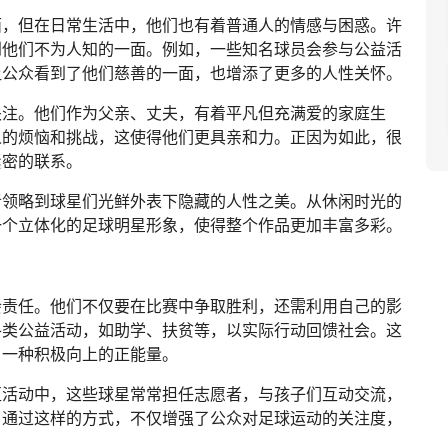
面，但在日常生活中，他们也有着普通人的情感与困惑。许
到他们不为人知的一面。例如，一些知名球员会参与公益活
让公众看到了他们慈善的一面，也增添了更多的人性关怀。
关注。他们作为父亲、丈夫，有着平凡但充满爱的家庭生
人的烦恼和挑战，这使得他们更具亲和力。正因为如此，很
紧密的联系。
者领略到球星们光鲜外表下隐藏的人性之美。从休闲时光的
一个立体化的足球明星形象，使得整个作品更加丰富多彩。
会责任。他们不仅要在比赛中争取胜利，还需利用自己的影
各类公益活动，如助学、扶贫等，以实际行动回馈社会。这
了一种积极向上的正能量。
区活动中，这些球星常常担任志愿者，与孩子们互动交流，
。通过这样的方式，不仅增强了公众对足球运动的关注度，