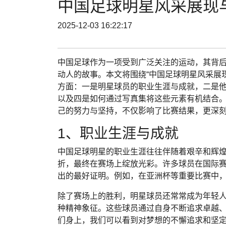
中国足球明星风采展现
2025-12-03 16:22:17
中国足球作为一项受到广泛关注的运动，其背
动人的故事。本文将围绕“中国足球明星风采展
方面：一是明星球员的职业生涯与成就，二是
以及四是如何通过写真集将这些元素有机结合
己的努力与坚持，不仅影响了比赛结果，更深
1、职业生涯与成就
中国足球明星的职业生涯往往伴随着艰辛和辉
折，最终在赛场上绽放光彩。许多球员在国际
出的最好证明。例如，在亚洲杯等重要比赛中
除了赛场上的胜利，明星球员还常常成为年轻
种精神象征。这些球员通过自身不断追求卓越
们身上，我们可以看到对梦想的不懈追求和坚