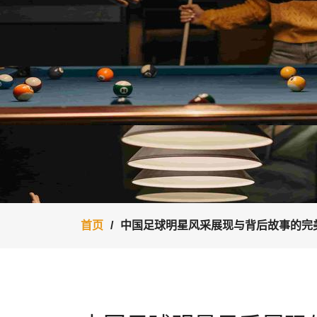
首页
中国足球明星风采展现与背后故事的完