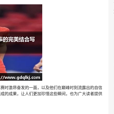
比赛时激昂奋发的一面，以及他们在巅峰时刻流露出的自信
而成的成果，让人们更加珍惜这些瞬间，也为广大读者提供