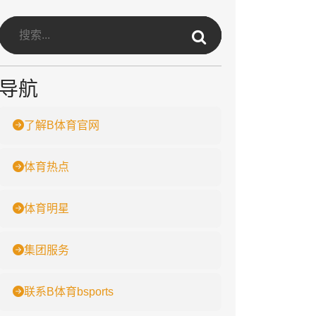
导航
了解B体育官网
体育热点
体育明星
集团服务
联系B体育bsports