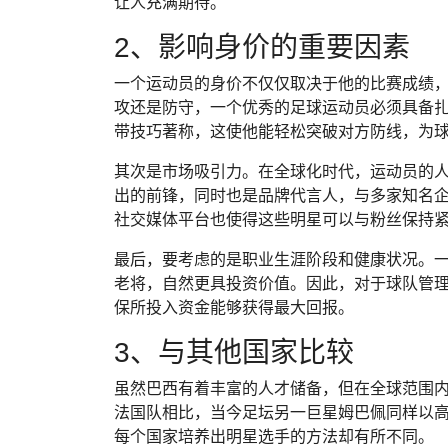
让人充满期待。
2、影响身价的重要因素
一个运动员的身价不仅仅取决于他的比赛成绩
攻还是防守，一个优秀的足球运动员必须具备
带技巧著称，这使他能轻松突破对方防线，为
其次是市场吸引力。在全球化时代，运动员的
出的前锋，同时也是品牌代言人，与多家知名
社交媒体平台也使得这些明星可以与粉丝保持
最后，要考虑的是职业生涯阶段和健康状况。
老将，自然更具投资价值。因此，对于球队管
保所投入资金能够获得最大回报。
3、与其他国家比较
虽然巴西有着丰富的人才储备，但在全球范围
法国队相比，当今足坛另一巨星姆巴佩同样以
每个国家培养出明星选手的方法却有所不同。