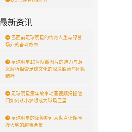
最新资讯
巴西前足球明星的传奇人生与绿茵
场外的奋斗故事
足球明星10号队徽图片的魅力与意
义解析探索足球文化的深厚底蕴与团队
精神
足球明星童年故事动画视频揭秘他
们如何从小梦想成为球场巨星
足球明星的搞笑瞬间大盘点让你捧
腹大笑的趣事合集