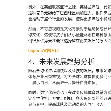
另外，在英超联赛盛行之际，英格兰年轻一代如
这种竞争无疑给了巴西球星施加压力，他们需
也推动了整个行业的发展，使得更多年轻小将
然而，不可忽视的是文化背景对于运动员成长
球文化，这使得孩子们从小便能沐浴在这种氛
何很多优秀天才最终选择留在南美发展的原因
bsports官网入口
4、未来发展趋势分析
随着全球化进程加快以及科技的发展，未来足
体育产业日益重视，将为全球足球提供更多商
上展示自己，从而进一步提升自身市值。
同时，数字化趋势也正在改变传统体育营销方
定个性化推广方案。例如，各大俱乐部纷纷开
参与其中，提高球队及运动员的人气与收入。