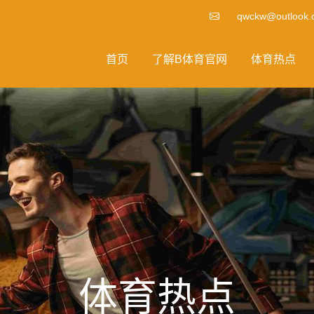
qwckw@outlook.
首页
了解B体育官网
体育热点
体育热点