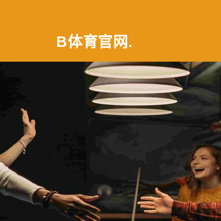
B体育官网
.