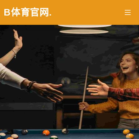
B体育官网
.