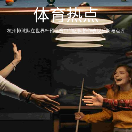
体育热点
杭州排球队在世界杯预选赛中的团队协作表现分析与点评