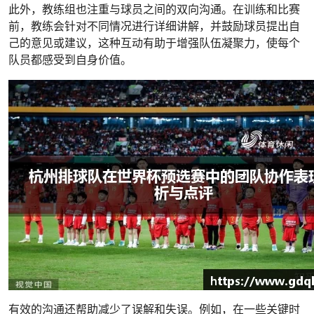
此外，教练组也注重与球员之间的双向沟通。在训练和比赛
前，教练会针对不同情况进行详细讲解，并鼓励球员提出自
己的意见或建议，这种互动有助于增强队伍凝聚力，使每个
队员都感受到自身价值。
有效的沟通还帮助减少了误解和失误。例如，在一些关键时