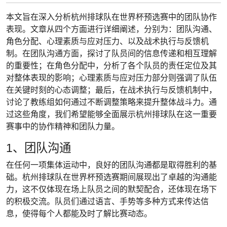
本文旨在深入分析杭州排球队在世界杯预选赛中的团队协作
表现。文章从四个方面进行详细阐述，分别为：团队沟通、
角色分配、心理素质与应对压力、以及战术执行与反馈机
制。在团队沟通方面，探讨了队员间的信息传递和相互理解
的重要性；在角色分配中，分析了各个队员的责任定位及其
对整体表现的影响；心理素质与应对压力部分则强调了队伍
在关键时刻的心态调整；最后，在战术执行与反馈机制中，
讨论了教练组如何通过不断调整策略来提升整体战斗力。通
过这些角度，我们希望能够全面展示杭州排球队在这一重要
赛事中的协作精神和团队力量。
1、团队沟通
在任何一项集体运动中，良好的团队沟通都是取得胜利的基
础。杭州排球队在世界杯预选赛期间展现出了卓越的沟通能
力，这不仅体现在场上队员之间的默契配合，还体现在场下
的积极交流。队员们通过语言、手势等多种方式来传达信
息，使得每个人都能及时了解比赛动态。