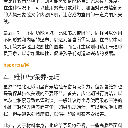
若是在较暗环境下，则可能需要搭配适当灯光来提升亮度。
在这种情况下，可以使用聚光灯或射灯，加强对背景墙部分
的人物形象或文字内容照明，让它成为室内的一道亮丽风景
线。
最后，对于不同功能区域，比如书房或卧室，同样可以运用
不同形式和内容的壁布，以达到各自所需氛围。在书房中可
采用较为静谧且激励性的图案，而在儿童房则可选用卡通球
员形象，以增加趣味性，促进孩子们对运动兴趣的发展。
bsports官网
4、维护与保养技巧
虽然个性化足球明星背景墙挂布富有吸引力，但妥善维护也
是确保其持久美观的重要环节。首先，应定期进行清洁，以
免灰尘积累导致色泽黯淡。一般建议每个月使用柔软干净的
小刷子轻轻去除表面灰尘，如果出现污渍，可以用湿毛巾擦
拭，但要避免强烈摩擦，以保护印刷图案不受损害。
此外，对于材料本身，也应给予足够重视。一些高质量面料