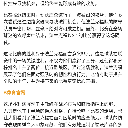
传控来寻找机会，但始终未能形成有效的攻势。
比赛临近结束时，勒沃库森进行了一波猛烈的攻势，他们多
次尝试通过边路突破来寻找破门机会，但法兰克福队的防守
队员严密盯防，丝毫不给对方可乘之机。最终，比赛在全场
球迷的欢呼声中结束，法兰克福以2:1的比分赢得了这场硬
仗。
这场比赛的胜利对于法兰克福而言意义非凡。这是球队在联
赛中的一场关键胜利，不仅为他们赢得了三分，还使得积分
榜排名上升了两位，接近欧战区。通过这场胜利，法兰克福
展现了他们在面对强队时的韧性和执行力，这将有助于提升
全队的士气，并为接下来的比赛奠定信心基础。
B体育官网
这场胜利还展现了主教练在战术布置和临场指挥上的能力。
尤其是他在下半场的换人调整，直接影响了比赛的走势，也
让人们看到了法兰克福在面对困境时的应变能力。球队的防
守表现同样令人印象深刻，他们有效地遏制了勒沃库森的多