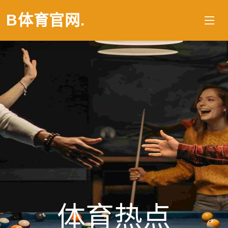
B体育官网
.
体育热点