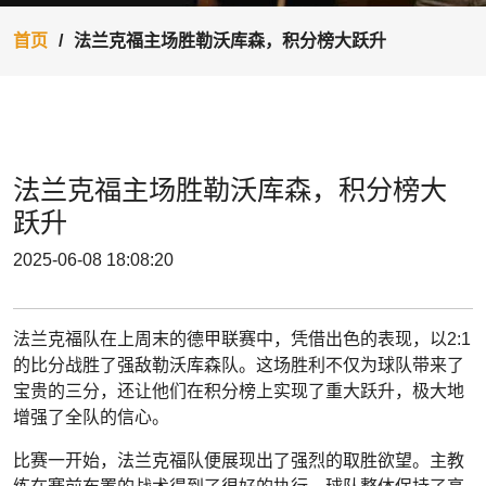
首页
法兰克福主场胜勒沃库森，积分榜大跃升
法兰克福主场胜勒沃库森，积分榜大
跃升
2025-06-08 18:08:20
法兰克福队在上周末的德甲联赛中，凭借出色的表现，以2:1
的比分战胜了强敌勒沃库森队。这场胜利不仅为球队带来了
宝贵的三分，还让他们在积分榜上实现了重大跃升，极大地
增强了全队的信心。
比赛一开始，法兰克福队便展现出了强烈的取胜欲望。主教