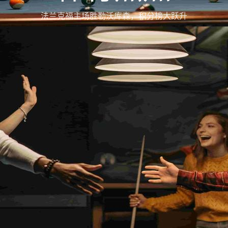
法兰克福主场胜勒沃库森，积分榜大跃升