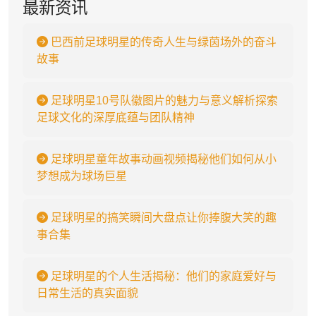
最新资讯
巴西前足球明星的传奇人生与绿茵场外的奋斗
故事
足球明星10号队徽图片的魅力与意义解析探索
足球文化的深厚底蕴与团队精神
足球明星童年故事动画视频揭秘他们如何从小
梦想成为球场巨星
足球明星的搞笑瞬间大盘点让你捧腹大笑的趣
事合集
足球明星的个人生活揭秘：他们的家庭爱好与
日常生活的真实面貌