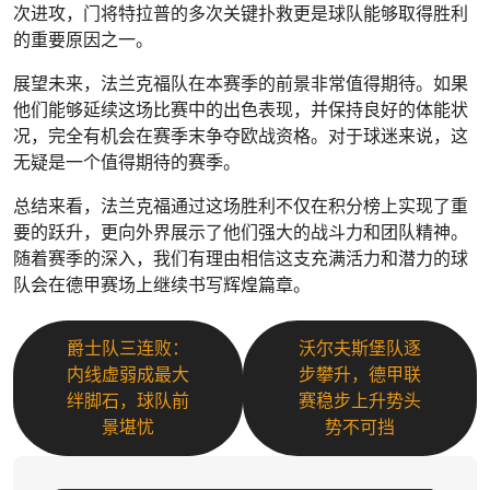
次进攻，门将特拉普的多次关键扑救更是球队能够取得胜利
的重要原因之一。
展望未来，法兰克福队在本赛季的前景非常值得期待。如果
他们能够延续这场比赛中的出色表现，并保持良好的体能状
况，完全有机会在赛季末争夺欧战资格。对于球迷来说，这
无疑是一个值得期待的赛季。
总结来看，法兰克福通过这场胜利不仅在积分榜上实现了重
要的跃升，更向外界展示了他们强大的战斗力和团队精神。
随着赛季的深入，我们有理由相信这支充满活力和潜力的球
队会在德甲赛场上继续书写辉煌篇章。
爵士队三连败：
沃尔夫斯堡队逐
内线虚弱成最大
步攀升，德甲联
绊脚石，球队前
赛稳步上升势头
景堪忧
势不可挡