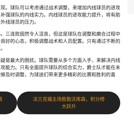
表现。球队可以考虑通过战术调整，来增加内线球员的进攻
以补强球队的内线实力。内线球员的进攻能力提升，将有助
轻外线球员的压力。
心。三连败固然令人沮丧，但这是球队在调整和磨合过程中
持良好的心态，积极调整战术和人员配置。只有通过不断的
道。
无疑是最大的困扰。球队需要从多个方面入手，来解决内线
进攻能力。只有全面提升球队的综合实力，爵士队才能在未
能够及时调整，为球迷们带来更多精彩的比赛和胜利的喜
再
法兰克福主场胜勒沃库森，积分榜
大跃升