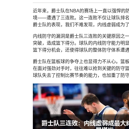
近年来，爵士队在NBA的赛场上一直以强悍的
境——遭遇了三连败。这一连败不仅让球队排
爵士队的表现，我们不难发现，内线虚弱成为
内线防守的漏洞是爵士队三连败的关键原因之
突破，造成篮下得分。球队的内线防守能力明
篮下得分机会，还使得球队的整体防守体系遭
爵士队在篮板球的争夺上也显得力不从心。篮
在面对强劲对手时，往往难以抢到关键的防守
球队失去了控制比赛节奏的能力，也加重了防