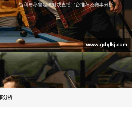
智利与秘鲁足球对决直播平台推荐及赛事分析
事分析