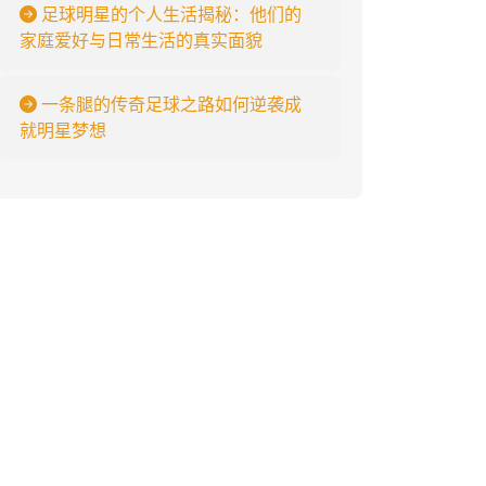
足球明星的个人生活揭秘：他们的
家庭爱好与日常生活的真实面貌
一条腿的传奇足球之路如何逆袭成
就明星梦想