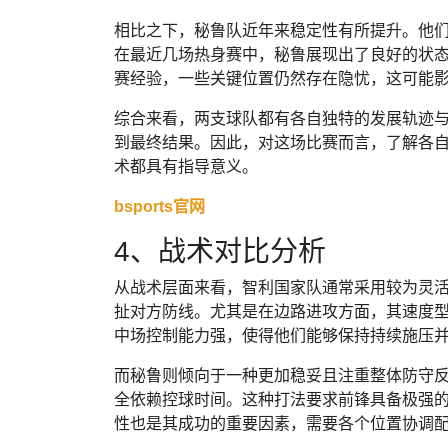
相比之下，秘鲁队近年来稳定性有所提升。他
在最近几场热身赛中，秘鲁展现出了良好的状
赛经验，一些关键位置仍然存在隐忧，这可能
综合来看，两支球队都有各自独特的发展轨迹
到最终结果。因此，对这场比赛而言，了解各
术都具有指导意义。
bsports官网
4、战术对比分析
从战术层面来看，智利国家队通常采用较为灵
扯对方防线。尤其是在边路进攻方面，其速度
中场控制能力强，使得他们能够保持持续施压
而秘鲁则倾向于一种更加稳妥且注重整体防守
全依赖控球时间。这种打法要求前锋具备极强
性也是其成功的重要因素，需要各个位置协调