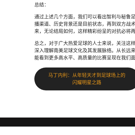
总结：
通过上述几个方面，我们可以看出智利与秘鲁
播渠道、历史背景还是目前状态，再到双方战
来，无论结局如何，这样精彩纷呈的对抗必将
总之，对于广大热爱足球的人士来说，关注这
深入理解南美足球文化及其发展脉络。从长远
能看到更多高水平、高质量的比赛呈现在我们
马丁内利：从年轻天才到足球场上的
闪耀明星之路