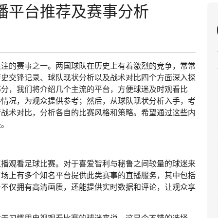
播平台推荐及赛事分析
关注的赛事之一。两国球队在历史上有着激烈的竞争，常常
历史交锋记录、球队现状分析以及战术对比四个方面深入探
部分，我们将介绍几个主流的平台，方便球迷及时观看比
手情况，为观众提供参考；然后，从球队现状分析入手，考
行战术对比，分析各自的比赛风格和策略。希望通过这些内
决。
直播观看足球比赛。对于喜爱智利与秘鲁之间较量的球迷来
市场上有多个知名平台提供此类赛事的直播服务，其中包括
台不仅拥有高清画质，还能提供实时数据和评论，让观众享