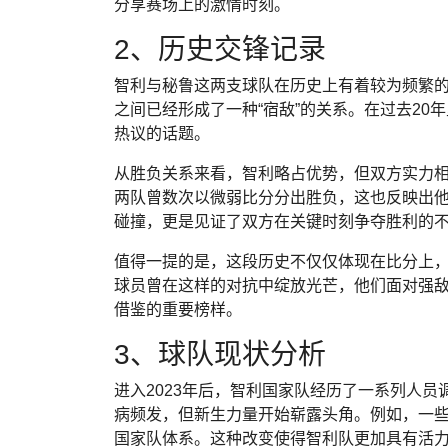
分享赛场上的激情时刻。
2、历史交锋记录
智利与秘鲁这两支球队在历史上有着较为频繁
之间已经形成了一种“宿敌”的关系。在过去2
热议的话题。
从胜负关系来看，智利略占优势，但双方实力
两队曾数次以微弱比分分出胜负，这也反映出
碰撞，更是见证了双方在关键时刻争夺胜利的
值得一提的是，这段历史不仅仅体现在比分上
球员曾在这样的对抗中绽放光芒，他们面对强
借鉴的重要榜样。
3、球队现状分析
进入2023年后，智利国家队经历了一系列人
病频发，但新生力量开始崭露头角。例如，一
国家队体系。这种改变使得智利队更加具有活