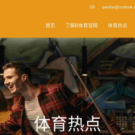
qwckw@outlook.
首页
了解B体育官网
体育热点
体育热点