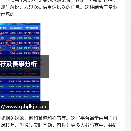
对于习惯用电视观看比赛的球迷来说，这是个不错的选择。
与即时解说，为观众提供更深层次的信息。这种结合了专业
所青睐的。
播或相关讨论，例如微博和抖音等。这些平台通常由用户自
相对较差，但通过实时互动，可以让更多人参与其中，共同