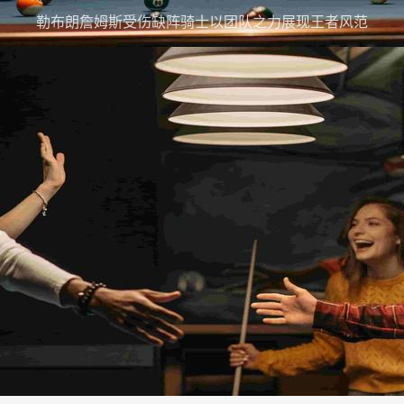
勒布朗詹姆斯受伤缺阵骑士以团队之力展现王者风范