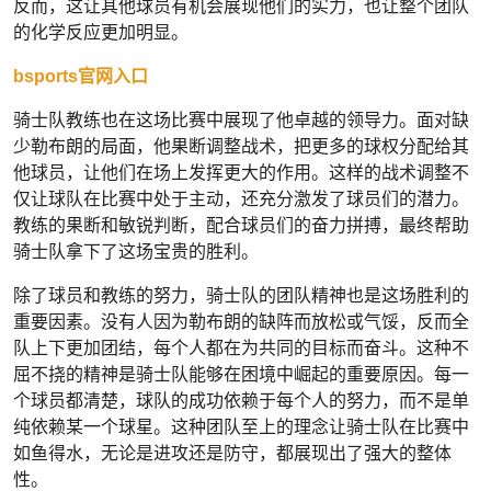
反而，这让其他球员有机会展现他们的实力，也让整个团队
的化学反应更加明显。
bsports官网入口
骑士队教练也在这场比赛中展现了他卓越的领导力。面对缺
少勒布朗的局面，他果断调整战术，把更多的球权分配给其
他球员，让他们在场上发挥更大的作用。这样的战术调整不
仅让球队在比赛中处于主动，还充分激发了球员们的潜力。
教练的果断和敏锐判断，配合球员们的奋力拼搏，最终帮助
骑士队拿下了这场宝贵的胜利。
除了球员和教练的努力，骑士队的团队精神也是这场胜利的
重要因素。没有人因为勒布朗的缺阵而放松或气馁，反而全
队上下更加团结，每个人都在为共同的目标而奋斗。这种不
屈不挠的精神是骑士队能够在困境中崛起的重要原因。每一
个球员都清楚，球队的成功依赖于每个人的努力，而不是单
纯依赖某一个球星。这种团队至上的理念让骑士队在比赛中
如鱼得水，无论是进攻还是防守，都展现出了强大的整体
性。