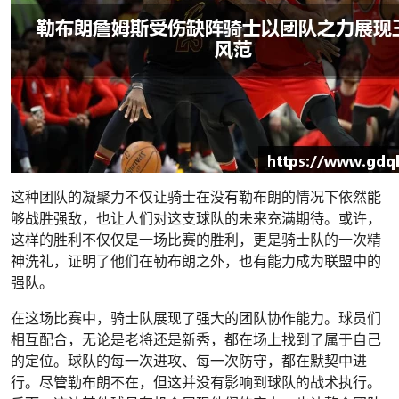
这种团队的凝聚力不仅让骑士在没有勒布朗的情况下依然能
够战胜强敌，也让人们对这支球队的未来充满期待。或许，
这样的胜利不仅仅是一场比赛的胜利，更是骑士队的一次精
神洗礼，证明了他们在勒布朗之外，也有能力成为联盟中的
强队。
在这场比赛中，骑士队展现了强大的团队协作能力。球员们
相互配合，无论是老将还是新秀，都在场上找到了属于自己
的定位。球队的每一次进攻、每一次防守，都在默契中进
行。尽管勒布朗不在，但这并没有影响到球队的战术执行。