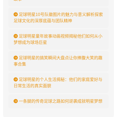
足球明星10号队徽图片的魅力与意义解析探索
足球文化的深厚底蕴与团队精神
足球明星童年故事动画视频揭秘他们如何从小
梦想成为球场巨星
足球明星的搞笑瞬间大盘点让你捧腹大笑的趣
事合集
足球明星的个人生活揭秘：他们的家庭爱好与
日常生活的真实面貌
一条腿的传奇足球之路如何逆袭成就明星梦想