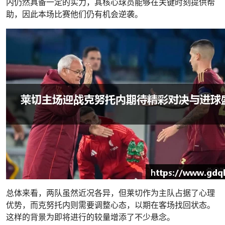
内仍然具备一定的实力，其核心球员能够在关键时刻提供帮
助，因此本场比赛他们仍有机会逆袭。
总体来看，两队虽然近况各异，但莱切作为主队占据了心理
优势，而克努托内则需要调整心态，以期在客场找回状态。
这样的背景为即将进行的较量增添了不少悬念。