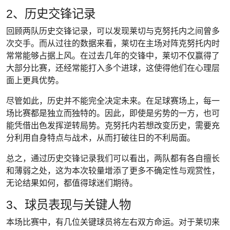
2、历史交锋记录
回顾两队历史交锋记录，可以发现莱切与克努托内之间曾多
次交手。而从过往的数据来看，莱切在主场对阵克努托内时
常常能够占据上风。在过去几年的交锋中，莱切不仅赢得了
大部分比赛，还经常能打入多个进球，这使得他们在心理层
面上更具优势。
尽管如此，历史并不能完全决定未来。在足球赛场上，每一
场比赛都是独立而独特的。因此，即使是劣势的一方，也可
能凭借出色发挥逆转局势。克努托内若想改变历史，需要充
分利用自身特点与战术，从而打破往日的不利局面。
总之，通过历史交锋记录我们可以看出，两队都有各自擅长
和薄弱之处，这为本次较量增添了更多不确定性与观赏性，
无论结果如何，都值得球迷们期待。
3、球员表现与关键人物
本场比赛中，有几位关键球员将左右双方命运。对于莱切来