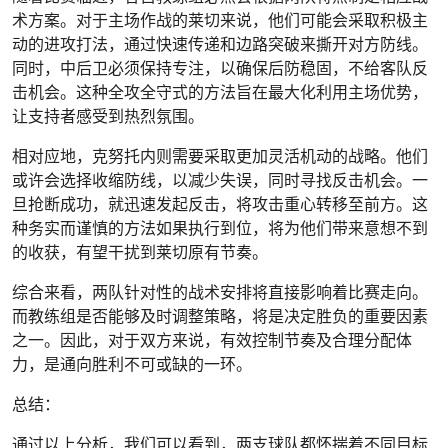
术方案。对于主场作战的莱切来说，他们可能会采取积极主
动的进攻打法，通过快速传递和边路突破来撕开对方防线。
同时，中后卫必须保持专注，以确保后防稳固，不给客队反
击机会。这种全攻全守式的方法旨在最大化利用主场优势，
让支持者感受到热烈氛围。
相对应地，克努托内则需要采取更加灵活机动的战略。他们
或许会选择收缩防线，以减少失误，同时寻找反击机会。一
旦抢断成功，就迅速发起反击，将攻击重心转移至前方。这
种务实而谨慎的方法如果执行到位，将为他们带来意想不到
的收获，有望干扰到莱切原有节奏。
综合来看，两队针对性的战术安排将直接影响着比赛走向。
而教练组是否能够及时调整策略，将是决定胜负的重要因素
之一。因此，对于双方来说，有效控制节奏及合理分配体
力，是通向胜利不可或缺的一环。
总结：
通过以上分析，我们可以看到，两支球队都怀揣着不同目标