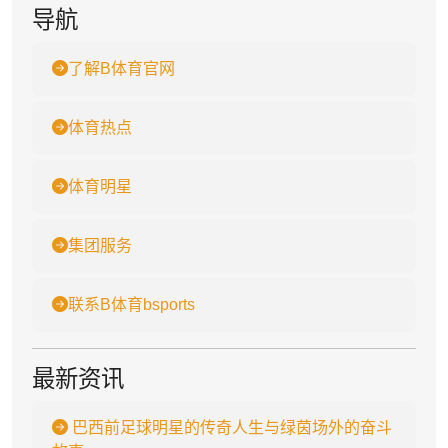
导航
了解B体育官网
体育热点
体育明星
集团服务
联系B体育bsports
最新资讯
巴西前足球明星的传奇人生与绿茵场外的奋斗