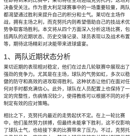
在即将到来的比赛中，莱切将在主场迎战克努托内，这场对
决备受关注。作为意大利足球赛事中的一场重要较量，两队
都渴望通过胜利来提升自己的积分和士气。莱切在主场作
战，拥有主场之利，而克努托内则希望借助自己的技战术优
势争取客场胜利。本文将从四个方面深入分析这场比赛，包
括两队的近期状态、历史交锋记录、球员表现以及战术布置
等，期待这场精彩对决能带来进球盛宴。
1、两队近期状态分析
莱切近期的表现相对稳定，他们在过去几轮联赛中展现出了
强劲的竞争力。尤其是在主场，球队的气势如虹，多次以稳
健的防守和高效的进攻取得胜利。这种状态让他们在面对任
何对手时都充满信心。此外，球队在人员配置上也保持了一
定的完整性，伤病情况较少，使得教练可以根据不同的对手
制定有效的应对策略。
相比之下，克努托内最近的走势起伏不定。在上一轮比赛
中，他们虽然努力拼搏，但最终未能拿下胜利，这不仅影响
了球队士气，也给接下来的比赛带来了压力。不过，克努托