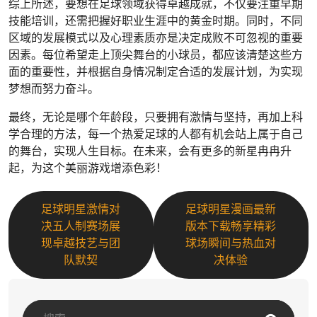
综上所述，要想在足球领域获得卓越成就，不仅要注重早期
技能培训，还需把握好职业生涯中的黄金时期。同时，不同
区域的发展模式以及心理素质亦是决定成败不可忽视的重要
因素。每位希望走上顶尖舞台的小球员，都应该清楚这些方
面的重要性，并根据自身情况制定合适的发展计划，为实现
梦想而努力奋斗。
最终，无论是哪个年龄段，只要拥有激情与坚持，再加上科
学合理的方法，每一个热爱足球的人都有机会站上属于自己
的舞台，实现人生目标。在未来，会有更多的新星冉冉升
起，为这个美丽游戏增添色彩！
足球明星激情对
足球明星漫画最新
决五人制赛场展
版本下载畅享精彩
现卓越技艺与团
球场瞬间与热血对
队默契
决体验