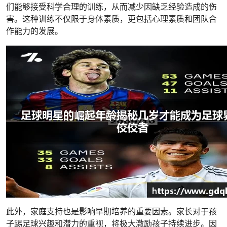
们能够接受科学合理的训练，从而减少因缺乏经验造成的伤
害。这种训练不仅限于身体素质，更包括心理素质和团队合
作能力的发展。
此外，家庭支持也是影响早期培养的重要因素。家长对于孩
子踢足球兴趣和潜力的重视，将极大激励孩子持续进步。因