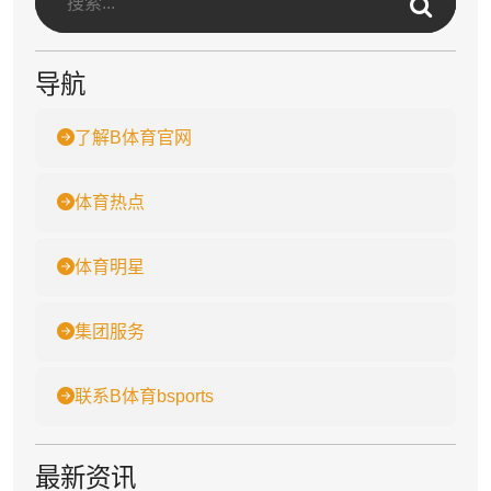
导航
了解B体育官网
体育热点
体育明星
集团服务
联系B体育bsports
最新资讯