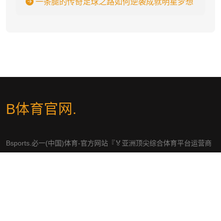
一条腿的传奇足球之路如何逆袭成就明星梦想
B体育官网
.
Bsports.必一(中国)体育-官方网站『🏅亚洲顶尖综合体育平台运营商
🏅』！快速注册链接入口🎯、APP下载📱、平台首页及登录服务。作
为中国区领先的平台,谈球吧为用户提供安全、稳定的注册体验,24小
时客服随时在线支持。立即前往官网,轻松注册,畅享高品质平台服
务！
社交平台