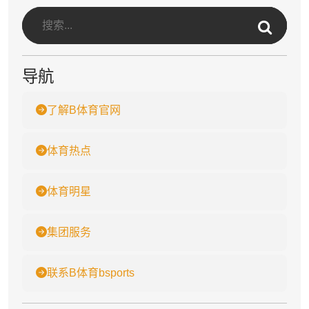
导航
了解B体育官网
体育热点
体育明星
集团服务
联系B体育bsports