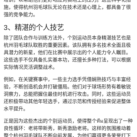
施，使得杭州羽毛球队无论在技术还是心理上，都具备了很
强的竞争能力。
3、精湛的个人技艺
除了团队合作与训练方法外，个别运动员本身精湛技艺也是
杭州羽毛球队取胜的重要因素。该队拥有多名技术全面且极
具潜力的新星，他们在比赛中展示出的个人能力令人瞩目。
这些选手不仅具备扎实基本功，还擅长多种打法，可以根据
实际情况灵活调整战术。
例如，在关键赛事中，一些主力选手凭借娴熟技巧与丰富经
验，不断创造机会并打破僵局。他们对于球场形势有着敏锐
洞察力，总能把握住最佳时机进行攻击。同时，这些运动员
还积极带动其他年轻选手，通过示范和传授经验来促进整体
水平提升。
正是因为这些杰出的个别运动员，使得整个ทีม呈现出了一种
良性循环：老将带新秀，新秀激励老将。这样的氛围推动着
整个杭州羽毛球队不断向前发展，为他们赢得更多荣誉打下