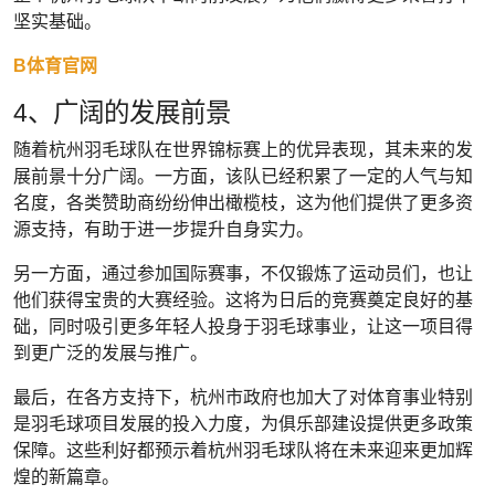
坚实基础。
B体育官网
4、广阔的发展前景
随着杭州羽毛球队在世界锦标赛上的优异表现，其未来的发
展前景十分广阔。一方面，该队已经积累了一定的人气与知
名度，各类赞助商纷纷伸出橄榄枝，这为他们提供了更多资
源支持，有助于进一步提升自身实力。
另一方面，通过参加国际赛事，不仅锻炼了运动员们，也让
他们获得宝贵的大赛经验。这将为日后的竞赛奠定良好的基
础，同时吸引更多年轻人投身于羽毛球事业，让这一项目得
到更广泛的发展与推广。
最后，在各方支持下，杭州市政府也加大了对体育事业特别
是羽毛球项目发展的投入力度，为俱乐部建设提供更多政策
保障。这些利好都预示着杭州羽毛球队将在未来迎来更加辉
煌的新篇章。