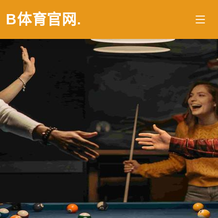
B体育官网
.