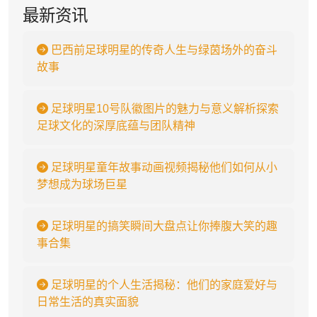
最新资讯
巴西前足球明星的传奇人生与绿茵场外的奋斗
故事
足球明星10号队徽图片的魅力与意义解析探索
足球文化的深厚底蕴与团队精神
足球明星童年故事动画视频揭秘他们如何从小
梦想成为球场巨星
足球明星的搞笑瞬间大盘点让你捧腹大笑的趣
事合集
足球明星的个人生活揭秘：他们的家庭爱好与
日常生活的真实面貌