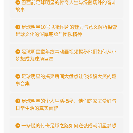
巴西前足球明星的传奇人生与绿茵场外的奋斗
故事
足球明星10号队徽图片的魅力与意义解析探索
足球文化的深厚底蕴与团队精神
足球明星童年故事动画视频揭秘他们如何从小
梦想成为球场巨星
足球明星的搞笑瞬间大盘点让你捧腹大笑的趣
事合集
足球明星的个人生活揭秘：他们的家庭爱好与
日常生活的真实面貌
一条腿的传奇足球之路如何逆袭成就明星梦想