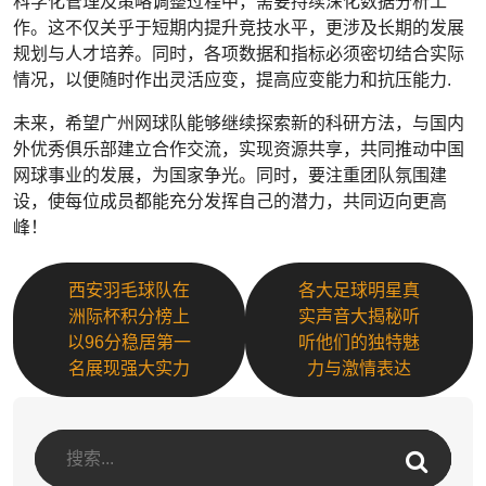
科学化管理及策略调整过程中，需要持续深化数据分析工
作。这不仅关乎于短期内提升竞技水平，更涉及长期的发展
规划与人才培养。同时，各项数据和指标必须密切结合实际
情况，以便随时作出灵活应变，提高应变能力和抗压能力.
未来，希望广州网球队能够继续探索新的科研方法，与国内
外优秀俱乐部建立合作交流，实现资源共享，共同推动中国
网球事业的发展，为国家争光。同时，要注重团队氛围建
设，使每位成员都能充分发挥自己的潜力，共同迈向更高
峰！
西安羽毛球队在
各大足球明星真
洲际杯积分榜上
实声音大揭秘听
以96分稳居第一
听他们的独特魅
名展现强大实力
力与激情表达