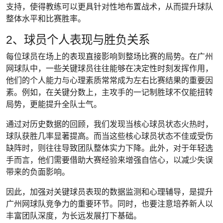
支持，使得教练可以更具针对性地布置战术，从而提升球队
整体水平和比赛胜率。
2、球员个人表现与胜负关系
每位球员在场上的表现直接影响到整场比赛的局势。在广州
网球队中，一些关键球员往往能够在决定性时刻发挥作用，
他们的个人能力与心理素质常常成为左右比赛结果的重要因
素。例如，在关键分数上，主攻手的一记制胜球不仅能扭转
局势，更能提升全队士气。
通过对历史数据的回顾，我们发现当核心球员状态火热时，
球队获胜几率显著提高。而当这些核心球员状态不佳或受伤
缺阵时，则往往导致团队整体实力下降。此外，对于年轻选
手而言，他们需要借助大赛经验来增强自信心，以减少失误
带来的负面影响。
因此，加强对关键球员表现的数据监测和心理辅导，是提升
广州网球队竞争力的重要环节。同时，也要注意培养新人以
丰富团队深度，为长远发展打下基础。