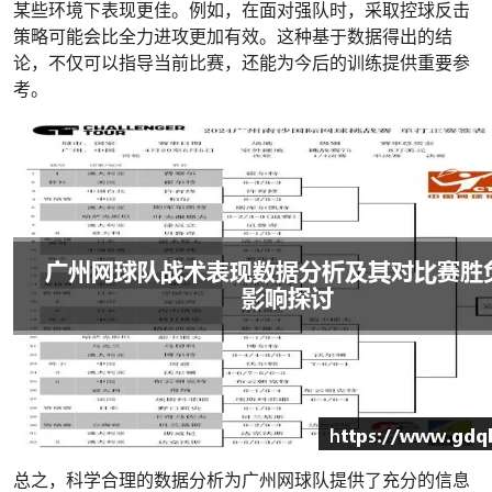
某些环境下表现更佳。例如，在面对强队时，采取控球反击
策略可能会比全力进攻更加有效。这种基于数据得出的结
论，不仅可以指导当前比赛，还能为今后的训练提供重要参
考。
总之，科学合理的数据分析为广州网球队提供了充分的信息