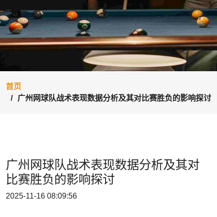
首页
广州网球队战术表现数据分析及其对比赛胜负的影响探讨
广州网球队战术表现数据分析及其对
比赛胜负的影响探讨
2025-11-16 08:09:56