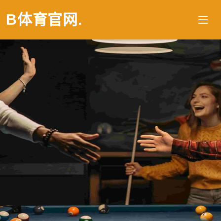
B体育官网
.