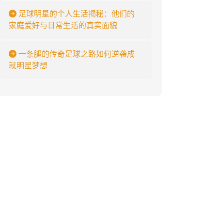
足球明星的个人生活揭秘：他们的
家庭爱好与日常生活的真实面貌
一条腿的传奇足球之路如何逆袭成
就明星梦想