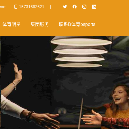
|
com
15731662621
体育明星
集团服务
联系B体育bsports