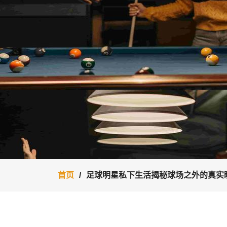
首页
足球明星私下生活揭秘球场之外的真实