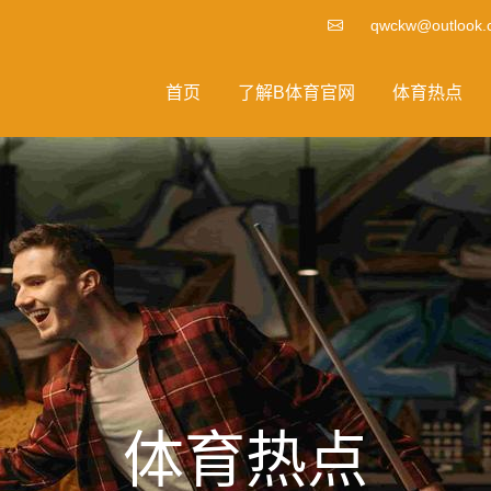
qwckw@outlook.
首页
了解B体育官网
体育热点
体育热点