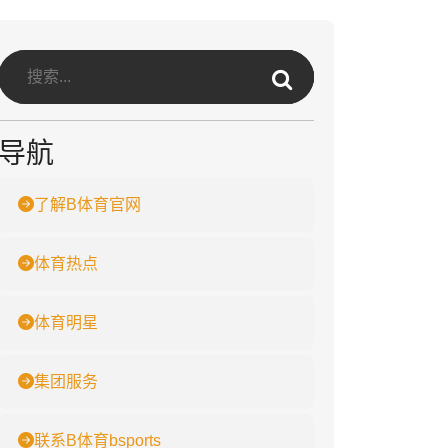
导航
了解B体育官网
体育热点
体育明星
集团服务
联系B体育bsports