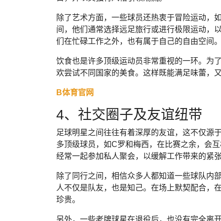
除了艺术方面，一些球员还热衷于冒险运动，
间，他们通常选择远足旅行或进行极限运动，
们在忙碌工作之外，也有属于自己的自由空间
饮食也是许多顶级运动员非常重视的一环。为
欢尝试不同国家的美食。这样既能满足味蕾，
B体育官网
4、社交圈子及友谊纽带
足球明星之间往往有着深厚的友谊，这不仅源
多顶级球员，如C罗和梅西，在比赛之余，会
经常一起参加私人聚会，以缓解工作带来的紧
除了同行之间，相信众多人都知道一些球队内
人不仅是队友，也是知己。在场上默契配合，
珍贵。
另外，一些老牌球星在退役后，也没有完全离