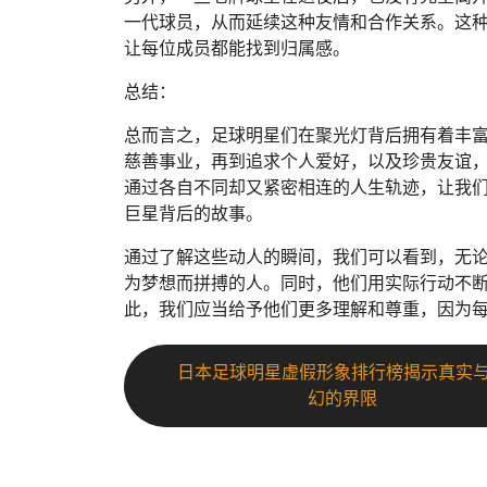
一代球员，从而延续这种友情和合作关系。这
让每位成员都能找到归属感。
总结：
总而言之，足球明星们在聚光灯背后拥有着丰
慈善事业，再到追求个人爱好，以及珍贵友谊
通过各自不同却又紧密相连的人生轨迹，让我
巨星背后的故事。
通过了解这些动人的瞬间，我们可以看到，无
为梦想而拼搏的人。同时，他们用实际行动不
此，我们应当给予他们更多理解和尊重，因为
日本足球明星虚假形象排行榜揭示真实
幻的界限