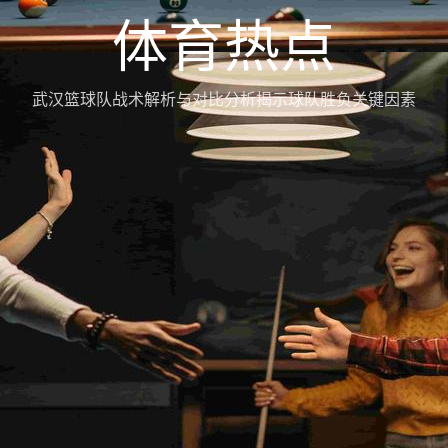
体育热点
武汉篮球队战术解析与对比分析揭示球队胜负关键因素