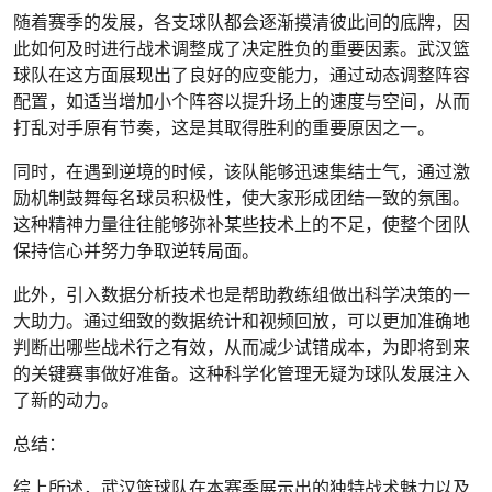
随着赛季的发展，各支球队都会逐渐摸清彼此间的底牌，因
此如何及时进行战术调整成了决定胜负的重要因素。武汉篮
球队在这方面展现出了良好的应变能力，通过动态调整阵容
配置，如适当增加小个阵容以提升场上的速度与空间，从而
打乱对手原有节奏，这是其取得胜利的重要原因之一。
同时，在遇到逆境的时候，该队能够迅速集结士气，通过激
励机制鼓舞每名球员积极性，使大家形成团结一致的氛围。
这种精神力量往往能够弥补某些技术上的不足，使整个团队
保持信心并努力争取逆转局面。
此外，引入数据分析技术也是帮助教练组做出科学决策的一
大助力。通过细致的数据统计和视频回放，可以更加准确地
判断出哪些战术行之有效，从而减少试错成本，为即将到来
的关键赛事做好准备。这种科学化管理无疑为球队发展注入
了新的动力。
总结：
综上所述，武汉篮球队在本赛季展示出的独特战术魅力以及