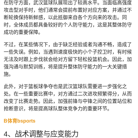
在防守方面，武汉篮球队展现出了较高水平。当面临高强度
攻击型对手时，他们通常会提前布置好对应方案，并通过不
断轮换保持新鲜感，以此抵御来自各个方向来的攻击。同
时，全体成员都具备较好的个人防守能力，这是其整体防守
成功的重要保障。
不过，在某些情况下，由于缺乏经验或者沟通不畅，造成了
一些失误。例如，当遇到速度极快的小个子控卫时，有时候
无法及时跟上步伐就会给对方留下轻松投篮机会。因此，加
强沟通与默契训练，将是提升整体防守能力的一大关键措
施。
此外，对于篮板球争夺也是武汉篮球队需要进一步强化之
处。在一些重要比赛中，对方通过二次进攻频繁得分，从而
改变了比赛走势。因此，加强前锋与中锋之间的位置站位和
抢断意识，将是提高球队整体竞争力的重要环节。
B体育bsports
4、战术调整与应变能力