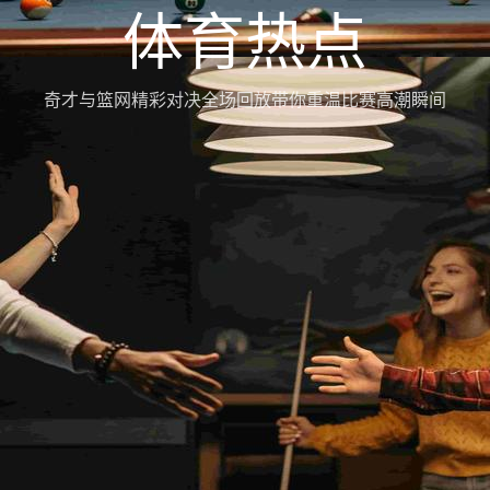
体育热点
奇才与篮网精彩对决全场回放带你重温比赛高潮瞬间