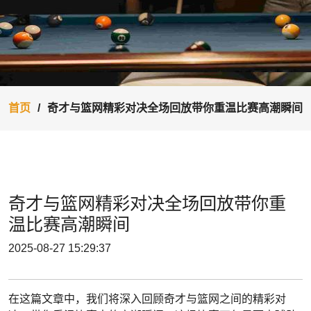
首页
奇才与篮网精彩对决全场回放带你重温比赛高潮瞬间
奇才与篮网精彩对决全场回放带你重
温比赛高潮瞬间
2025-08-27 15:29:37
在这篇文章中，我们将深入回顾奇才与篮网之间的精彩对