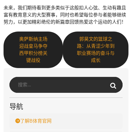
未来，我们期待看到更多类似于这般扣人心弦、生动有趣且
富有教育意义的大型赛事，同时也希望每位参与者能够继续
努力，以更加精彩绝伦的新篇章回馈热爱这个运动的人们！
奥萨斯纳主场
郭昊文的篮球之
迎战皇马争夺
路：从青涩少年到
西甲积分榜关
职业赛场的奋斗与
键战役
成长
导航
了解B体育官网