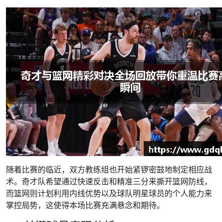
随着比赛的临近，双方教练组也开始紧锣密鼓地制定相应战
术。奇才队希望通过快速反击和精准三分来撕开篮网防线，
而篮网则计划利用内线优势以及球队明星球员的个人能力来
掌控局势，这使得本场比赛充满悬念和期待。