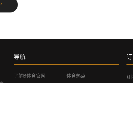
？
导航
订
了解B体育官网
体育热点
订
体育
体育明星
集团服务
、平
联系B体育bsports
用户
。立