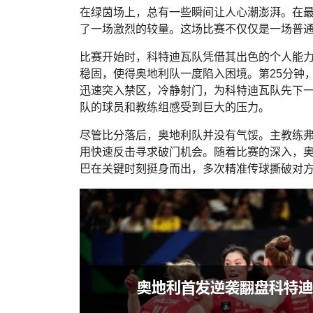
在绿茵场上，总有一些瞬间让人心潮澎湃。在
了一场激烈的较量。这场比赛不仅仅是一场普
比赛开始时，科特迪瓦队凭借其出色的个人能
稳固，使得奥地利队一度陷入困境。第25分钟
迅速突入禁区，冷静射门，为科特迪瓦队先下
队的球员和教练组感受到巨大的压力。
尽管比分落后，奥地利队并没有气馁。主教练弗
用快速反击寻求破门机会。随着比赛的深入，奥
巴在关键时刻挺身而出，多次精准传球撕破对