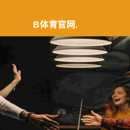
B体育官网
.