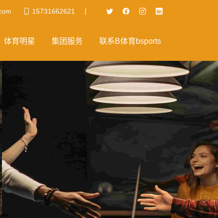
|
com
15731662621
体育明星
集团服务
联系B体育bsports