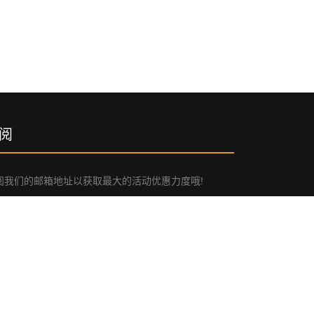
阅
阅我们的邮箱地址以获取最大的活动优惠力度哦!