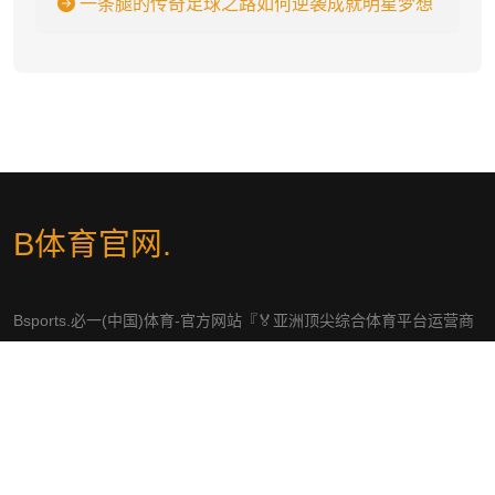
一条腿的传奇足球之路如何逆袭成就明星梦想
B体育官网
.
Bsports.必一(中国)体育-官方网站『🏅亚洲顶尖综合体育平台运营商
🏅』！快速注册链接入口🎯、APP下载📱、平台首页及登录服务。作
为中国区领先的平台,谈球吧为用户提供安全、稳定的注册体验,24小
时客服随时在线支持。立即前往官网,轻松注册,畅享高品质平台服
务！
社交平台