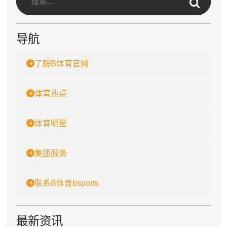
导航
了解B体育官网
体育热点
体育明星
集团服务
联系B体育bsports
最新资讯