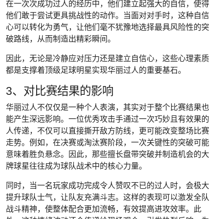
在一次次成功过人的经历中，他们建立起强大的自信，使得
他们敢于尝试更具挑战性的动作。当面对对手时，这种自信
心可以转化为勇气，让他们毫不犹豫地选择最具风险性的突
破路线，从而制造出精彩瞬间。
因此，无论是冷静应对压力还是建立自信心，这些心理素质
都是支撑着顶级足球明星实现华丽过人的重要基石。
3、对比赛结果的影响
华丽过人不仅仅是一种个人表演，其实对于整个比赛结果也
能产生深远影响。一位优秀攻击手通过一次巧妙且有效果的
人传递，不仅可以直接撕开敌方防线，更可能改变整场比赛
走势。例如，在决赛或淘汰赛阶段，一次关键性的突破可能
意味着胜负悬念。因此，那些擅长盘带突破并制造机会的大
牌球星往往成为球队战术中的核心力量。
同时，当一名玩家成功完成令人赞叹不已的过人时，会极大
提升球队士气，让队友充满斗志。这样的表现可以激发全队
战斗精神，使整体配合更加流畅，有效提高进攻效率。此