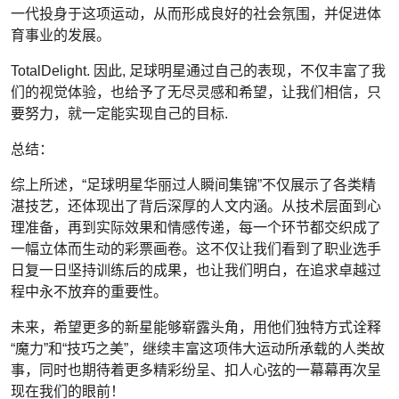
一代投身于这项运动，从而形成良好的社会氛围，并促进体
育事业的发展。
TotalDelight. 因此, 足球明星通过自己的表现，不仅丰富了我
们的视觉体验，也给予了无尽灵感和希望，让我们相信，只
要努力，就一定能实现自己的目标.
总结：
综上所述，“足球明星华丽过人瞬间集锦”不仅展示了各类精
湛技艺，还体现出了背后深厚的人文内涵。从技术层面到心
理准备，再到实际效果和情感传递，每一个环节都交织成了
一幅立体而生动的彩票画卷。这不仅让我们看到了职业选手
日复一日坚持训练后的成果，也让我们明白，在追求卓越过
程中永不放弃的重要性。
未来，希望更多的新星能够崭露头角，用他们独特方式诠释
“魔力”和“技巧之美”，继续丰富这项伟大运动所承载的人类故
事，同时也期待着更多精彩纷呈、扣人心弦的一幕幕再次呈
现在我们的眼前！