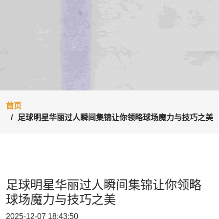
首页
足球明星华丽过人瞬间集锦让你领略球场魔力与技巧之美
足球明星华丽过人瞬间集锦让你领略
球场魔力与技巧之美
2025-12-07 18:43:50