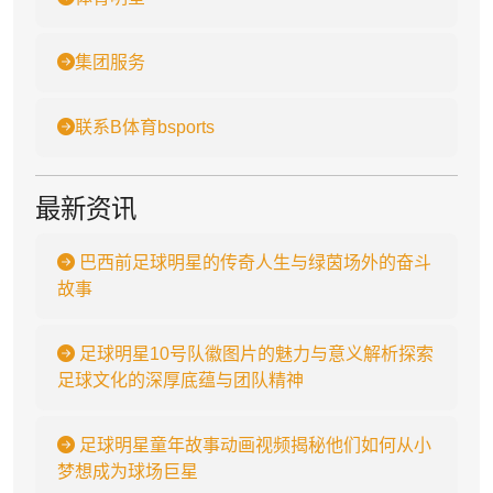
集团服务
联系B体育bsports
最新资讯
巴西前足球明星的传奇人生与绿茵场外的奋斗
故事
足球明星10号队徽图片的魅力与意义解析探索
足球文化的深厚底蕴与团队精神
足球明星童年故事动画视频揭秘他们如何从小
梦想成为球场巨星