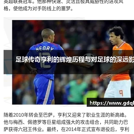
英超联赛冠军。他那种快速、灵活且极具威胁性的进攻风
格，使他成为对手防线上的噩梦。
随着2010年转会至巴萨，亨利又迎来了职业生涯的新高峰。
他与梅西、佩德罗等巨星组成强大的攻击组合，共同助力巴
萨获得六冠王伟业。最终，在2014年正式宣布退役后，亨利