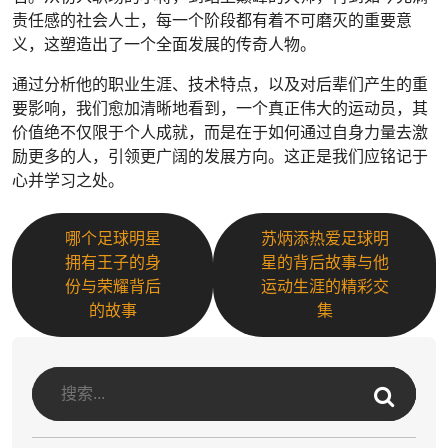
责任感的社会人士，每一个阶段都有着不可磨灭的重要意
义，这塑造出了一个全面发展的传奇人物。
通过分析他的职业生涯、技术特点，以及对后辈们产生的重
要影响，我们愈加清晰地看到，一个真正伟大的运动员，其
价值绝不仅限于个人成就，而是在于如何通过自身力量去激
励更多的人，引领更广阔的发展方向。这正是我们应铭记于
心并学习之处。
哪个足球明星
苏炳添热爱足球明
拥有王子的身
星的背后故事与他
份与荣耀背后
运动生涯的精彩交
的故事
集