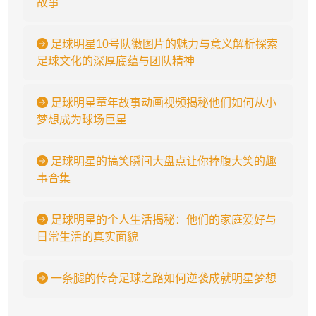
故事
足球明星10号队徽图片的魅力与意义解析探索
足球文化的深厚底蕴与团队精神
足球明星童年故事动画视频揭秘他们如何从小
梦想成为球场巨星
足球明星的搞笑瞬间大盘点让你捧腹大笑的趣
事合集
足球明星的个人生活揭秘：他们的家庭爱好与
日常生活的真实面貌
一条腿的传奇足球之路如何逆袭成就明星梦想