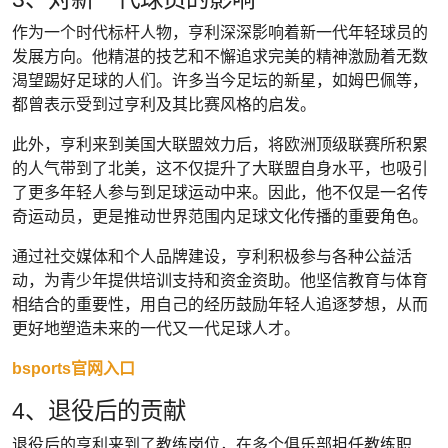
作为一个时代标杆人物，亨利深深影响着新一代年轻球员的
发展方向。他精湛的技艺和不懈追求完美的精神激励着无数
渴望踢好足球的人们。许多当今足坛的新星，如姆巴佩等，
都曾表示受到过亨利及其比赛风格的启发。
此外，亨利来到美国大联盟效力后，将欧洲顶级联赛所积累
的人气带到了北美，这不仅提升了大联盟自身水平，也吸引
了更多年轻人参与到足球运动中来。因此，他不仅是一名传
奇运动员，更是推动世界范围内足球文化传播的重要角色。
通过社交媒体和个人品牌建设，亨利积极参与各种公益活
动，为青少年提供培训支持和资金资助。他坚信教育与体育
相结合的重要性，用自己的经历鼓励年轻人追逐梦想，从而
更好地塑造未来的一代又一代足球人才。
bsports官网入口
4、退役后的贡献
退役后的亨利来到了教练岗位，在多个俱乐部担任教练职