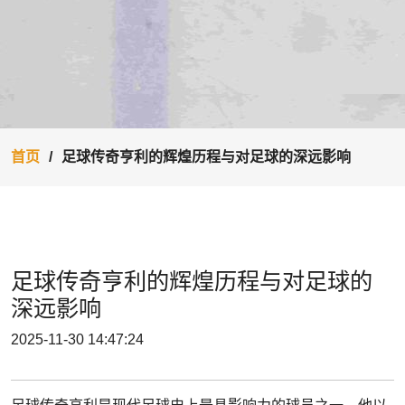
首页
足球传奇亨利的辉煌历程与对足球的深远影响
足球传奇亨利的辉煌历程与对足球的
深远影响
2025-11-30 14:47:24