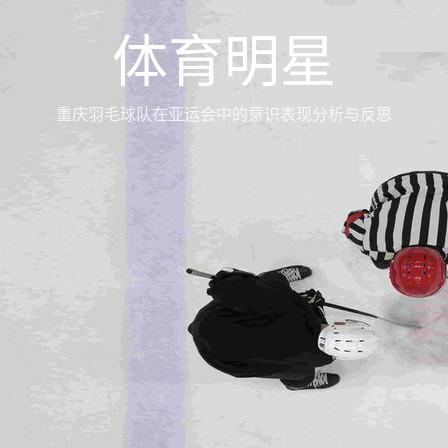
体育明星
重庆羽毛球队在亚运会中的意识表现分析与反思