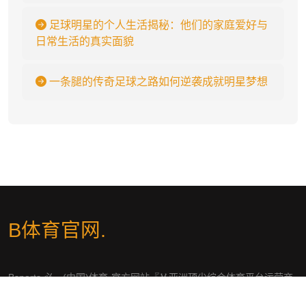
足球明星的个人生活揭秘：他们的家庭爱好与
日常生活的真实面貌
一条腿的传奇足球之路如何逆袭成就明星梦想
B体育官网
.
Bsports.必一(中国)体育-官方网站『🏅亚洲顶尖综合体育平台运营商
🏅』！快速注册链接入口🎯、APP下载📱、平台首页及登录服务。作