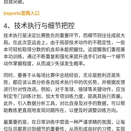
自我突破。
bsports官网入口
4、技术执行与细节把控
技术执行是决定比赛胜负的重要环节，而细节则往往成就大
局。在此次亚运会上，由于局部技术动作的不稳定性，一些
本可轻松取得分数的机会却未能把握住。这提醒我们重视基
本功训练，通过不断重复和强化来提升选手们对每一个细节
动作掌握程度，从而减少失误发生概率。
同时，要善于从每场比赛中总结经验，无论是胜利还是失
败，都应该认真分析各自技术执行中的优劣势，并根据反馈
进行针对性改进。例如，对于发球、接球等关键动作，应当
制定专门训练计划，加大专项训练力度，提高其执行质量。
此外，引入数据分析工具，对比自身及对手的数据，可以帮
助教练更直观地发现问题所在，以便及时调整训练方向。
最重要的是，在日常训练中营造一种严谨求精的氛围，让每
位队员都意识到细节的重要性，从而形成良好的习惯，实现