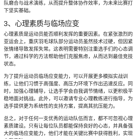
队磨合与战术演练，从而提升整体协作效率，为未来比赛打
下坚实基础。
3、心理素质与临场应变
心理素质是运动员能否顺利发挥的重要因素。在紧张激烈的
亚运会上，重庆羽毛球队部分运动员虽然技术过硬，但因紧
张情绪导致发挥失常。这表明需要特别注重选手们的心态调
节，通过科学的方法帮助他们克服焦虑，从而达到最佳竞技
状态。
为了提升运动员临场应变能力，可以开展更多模拟实战训
练，让他们习惯于高强度、高压力环境下作出迅速反应。同
时，加强心理辅导，让选手学会自我调节情绪，以更积极平
稳地面对挑战。此外，可以邀请专业心理教练进行指导，为
选手提供更为系统性的支持方案，提高其抗压能力。
总之，对于任何一支优秀的运动队伍而言，都不可忽视心理
素质建设。只有让每位队员都能保持良好的心态，并具备强
大的临场应变能力，他们才能在关键比赛中获得胜利，实现