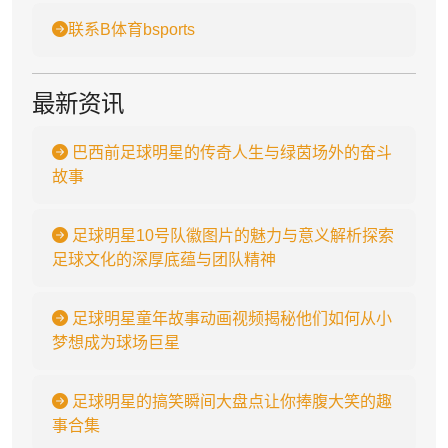
联系B体育bsports
最新资讯
巴西前足球明星的传奇人生与绿茵场外的奋斗
故事
足球明星10号队徽图片的魅力与意义解析探索
足球文化的深厚底蕴与团队精神
足球明星童年故事动画视频揭秘他们如何从小
梦想成为球场巨星
足球明星的搞笑瞬间大盘点让你捧腹大笑的趣
事合集