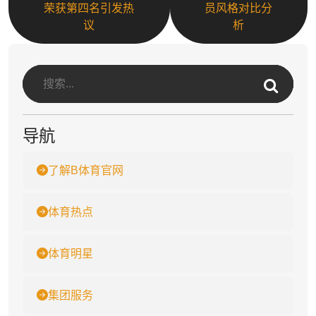
荣获第四名引发热
员风格对比分
议
析
导航
了解B体育官网
体育热点
体育明星
集团服务