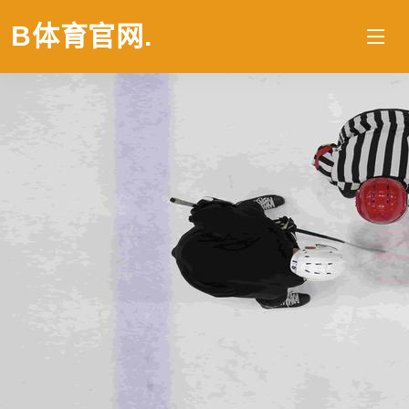
B体育官网
.