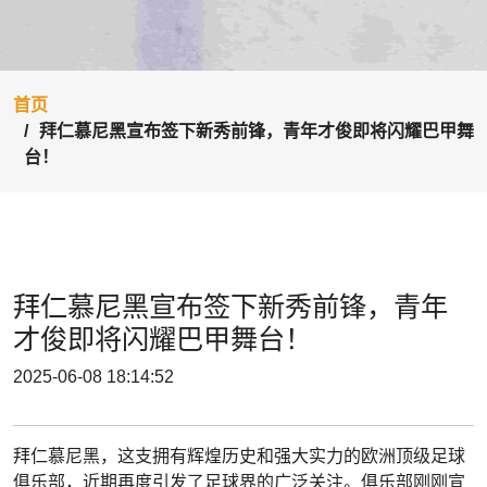
首页
拜仁慕尼黑宣布签下新秀前锋，青年才俊即将闪耀巴甲舞
台！
拜仁慕尼黑宣布签下新秀前锋，青年
才俊即将闪耀巴甲舞台！
2025-06-08 18:14:52
拜仁慕尼黑，这支拥有辉煌历史和强大实力的欧洲顶级足球
俱乐部，近期再度引发了足球界的广泛关注。俱乐部刚刚宣