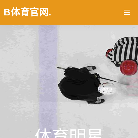
B体育官网
.
体育明星