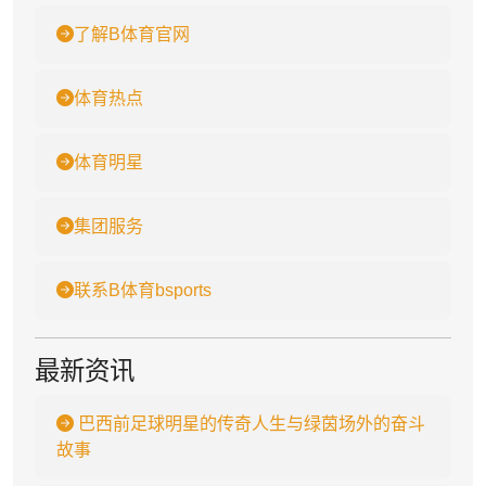
了解B体育官网
体育热点
体育明星
集团服务
联系B体育bsports
最新资讯
巴西前足球明星的传奇人生与绿茵场外的奋斗
故事