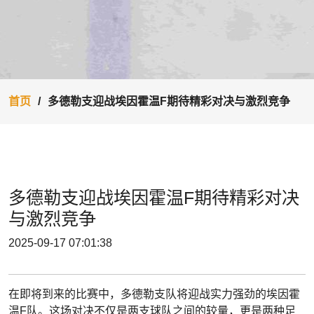
首页
多德勒支迎战埃因霍温F期待精彩对决与激烈竞争
多德勒支迎战埃因霍温F期待精彩对决
与激烈竞争
2025-09-17 07:01:38
在即将到来的比赛中，多德勒支队将迎战实力强劲的埃因霍
温F队。这场对决不仅是两支球队之间的较量，更是两种足