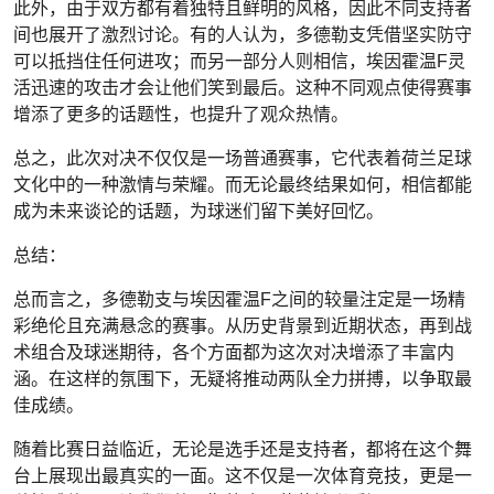
此外，由于双方都有着独特且鲜明的风格，因此不同支持者
间也展开了激烈讨论。有的人认为，多德勒支凭借坚实防守
可以抵挡住任何进攻；而另一部分人则相信，埃因霍温F灵
活迅速的攻击才会让他们笑到最后。这种不同观点使得赛事
增添了更多的话题性，也提升了观众热情。
总之，此次对决不仅仅是一场普通赛事，它代表着荷兰足球
文化中的一种激情与荣耀。而无论最终结果如何，相信都能
成为未来谈论的话题，为球迷们留下美好回忆。
总结：
总而言之，多德勒支与埃因霍温F之间的较量注定是一场精
彩绝伦且充满悬念的赛事。从历史背景到近期状态，再到战
术组合及球迷期待，各个方面都为这次对决增添了丰富内
涵。在这样的氛围下，无疑将推动两队全力拼搏，以争取最
佳成绩。
随着比赛日益临近，无论是选手还是支持者，都将在这个舞
台上展现出最真实的一面。这不仅是一次体育竞技，更是一