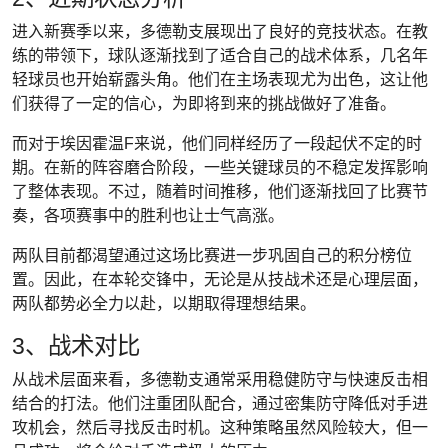
进入新赛季以来，多德勒支展现出了良好的竞技状态。在教
练的带领下，球队逐渐找到了适合自己的战术体系，几名年
轻球员也开始崭露头角。他们在主场表现尤为出色，这让他
们获得了一定的信心，为即将到来的挑战做好了准备。
而对于埃因霍温F来说，他们同样经历了一段起伏不定的时
期。在新的阵容磨合阶段，一些关键球员的不稳定发挥影响
了整体表现。不过，随着时间推移，他们逐渐找回了比赛节
奏，各项赛事中的胜利也让士气高涨。
两队目前都渴望通过这场比赛进一步巩固自己的积分榜位
置。因此，在本轮交锋中，无论是从技战术还是心理层面，
两队都势必全力以赴，以期取得理想结果。
3、战术对比
从战术层面来看，多德勒支通常采用稳健防守与快速反击相
结合的打法。他们注重团队配合，通过密集防守降低对手进
攻机会，然后寻找反击时机。这种策略虽然风险较大，但一