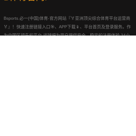
Bsports.必一(中国)体育-官方网站『🏅亚洲顶尖综合体育平台运营商
🏅』！快速注册链接入口🎯、APP下载📱、平台首页及登录服务。作
为中国区领先的平台,谈球吧为用户提供安全、稳定的注册体验,24小
时客服随时在线支持。立即前往官网,轻松注册,畅享高品质平台服
务！
社交平台
导航
了解B体育官网
体育热点