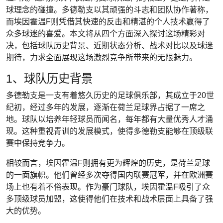
球理念的碰撞。多德勒支以其顽强的斗志和团队协作著称，
而埃因霍温F则凭借其快速的反击和精湛的个人技术赢得了
众多球迷的喜爱。本文将从四个方面深入探讨这场精彩对
决，包括球队历史背景、近期状态分析、战术对比以及球迷
期待，力求全面展现这场激烈竞争所带来的无限魅力。
1、球队历史背景
多德勒支是一支有着悠久历史的足球俱乐部，其成立于20世
纪初，经过多年的发展，逐渐在荷兰足球界占据了一席之
地。球队以培养年轻球员而闻名，每年都有大量优秀人才涌
现。这种重视青训的发展模式，使得多德勒支能够在顶级联
赛中保持竞争力。
相较而言，埃因霍温F则拥有更为辉煌的历史，是荷兰足球
的一面旗帜。他们曾经多次夺得国内联赛冠军，并在欧洲赛
场上也有着不俗表现。作为豪门球队，埃因霍温F吸引了众
多顶级球员加盟，这使得他们在技术和战术层面上具备了强
大的优势。