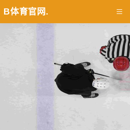
B体育官网
.